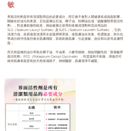
敏
界面活性劑是所有清潔類用品的必要成分，而它會不會對人體健康造成負面影響，
關鍵在於油分的來源。石化提煉以石油、椰子油、棕櫚油合成「硫酸鹽類界面活性
劑」，對皮膚刺激性較高，例如被廣泛使用到各種清潔劑和洗浴用品的
SLS（Sodium Lauryl Sulfate）及SLES（Sodium Laureth Sulfate），它的
清潔力強，容易過度清潔而令皮脂屏障受損，使肌膚油水失衡、乾澀脫皮，部分化
學成分經沖洗後仍會在肌膚殘留，容易刺激肌膚，引起過敏、炎症和出疹等皮膚問
題；
而天然提煉的油分萃取自椰子油、牛油果、小麥等植物，例如弱酸性的「胺基酸界
面活性劑」PCG（Potassium Cocoyl Glycinate），性質溫和不刺激，用後仍可
維持肌膚表面原有的天然保濕因子、神經醯胺，肌膚潔淨不繃緊。