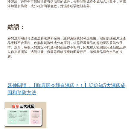
冷製法，過程中可保留油質有益滋潤的成分，長時間熟成亦令成品含水量少，不需
添加過多防腐，成分相對簡單低敏，對濕疹或弱敏肌友善。
結語：
好的洗浴用品可透過溫和潔淨和保濕，緩解濕疹肌的乾燥痕癢。濕疹肌揀選沖涼產
品應以不含香料、色素和刺激性成分為原則，切忌只看產品的起泡量和香氣作選
擇。然而，每個人的膚況不同適用的產品亦不相同，因此在大範圍使用產品前記得
先作皮膚測試，遇到紅腫、痕癢等過敏反應時即時停用，確保產品適合自己的皮
膚。
延
伸閱讀
：【咩原因令我有濕疹？！】話你知3大濕疹成
因和預防方法