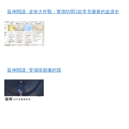
延伸閱讀
: 皮疹大作戰：實測坊間3款常見藥膏的血淚史
延伸閱讀
: 受濕疹困擾的我