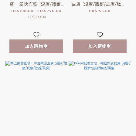
膚 - 最快而強 (濕疹/體癬/
皮膚 (濕疹/體癬/皮疹/敏感/
皮疹/敏感/風癩/面疹)
風癩)
HK$108.00 ~ HK$770.00
HK$155.00
【600ml補充裝售罄，急用
HK$890.00
請選其實尺寸】
加入購物車
加入購物車