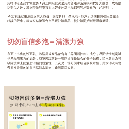
用啱沖涼產品非常重要！身土闆娘就試過用錯普通沐浴露搞到皮疹大翻發，成晚痕
到難以入睡，瀨過嘢先醒覺市面上好多沖涼用品都有容易致敏的「起泡劑」。
今次我哋就用皮疹過來人身份，深度拆解「多泡泡＝乾淨」這個根深柢固又完全
錯誤的觀念，教大家點揀適合自己嘅沖涼產品，從沖涼開始斷絕濕疹循環。
切勿盲信多泡＝清潔力強
市面上出售的洗面乳、沐浴露等產品都含有「界面活性劑」成分，界面活性劑是賦
予產品清潔力的成分，簡單來說它是一種以油加鹼結合的分子結構，頭尾各自為可
吸附皮膚上的油脂污垢的親油性，以及另一端可與水結合的親水性，用水沖洗時會
帶同被吸附的油脂污垢隨水流走，達到潔淨效果。