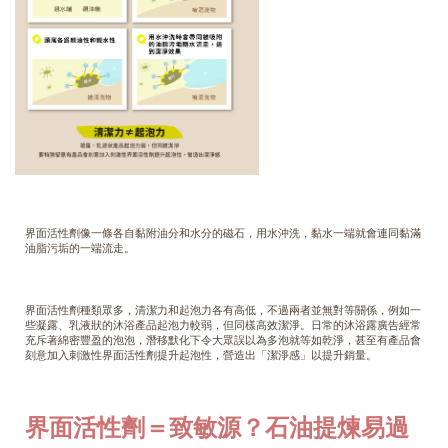
界面活性劑像一條各自黏附油分和水分的磁石，用水沖洗，黏水一端就會連同黏滿
油脂污垢的一端流走。
界面活性劑種類眾多，清潔力和起泡力各有高低，不過兩者並無對等關係，例如一
些凝露、乳液狀的沐浴產品起泡力較弱，但同樣高效潔淨。日常的沐浴露廣告經常
充斥著綿密豐盈的泡泡，潛移默化下令大眾誤以為多泡就等如乾淨，甚至有產品會
刻意加入刺激性界面活性劑提升起泡性，營造出「潔淨感」以提升銷量。
界面活性劑＝致敏源？石油提煉易過