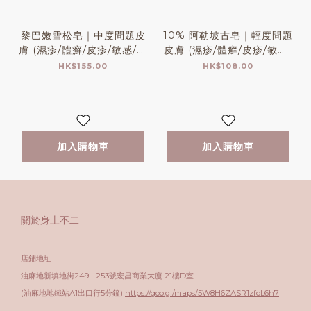
黎巴嫩雪松皂｜中度問題皮
10% 阿勒坡古皂｜輕度問題
膚 (濕疹/體癬/皮疹/敏感/風
皮膚 (濕疹/體癬/皮疹/敏感/
癩)
風癩)
HK$155.00
HK$108.00
加入購物車
加入購物車
關於身土不二
店鋪地址
油麻地新填地街249 - 253號宏昌商業大廈 21樓D室
(油麻地地鐵站A1出口行5分鐘)
https://goo.gl/maps/5W8H6ZASR1zfoL6h7