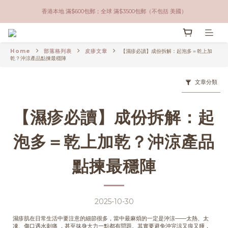
香港本地 滿$600包郵；全球 滿$3500包郵（不包括 美國）
香港本地 滿$600包郵；全球 滿$3500包郵（不包括 美國）
香港本地取貨方式：油麻地門市自取 / 順豐到付
Home
部落格列表
皮疹文章
【濕疹必讀】成份拆解：起泡多＝乾上加
油麻地門市營業時間：Tue - Fri 1-8pm ; Sat 1-5pm
乾？沖涼產品點揀最穩陣
香港本地 滿$600包郵；全球 滿$3500包郵（不包括 美國）
文章分類
【濕疹必讀】成份拆解：起
泡多＝乾上加乾？沖涼產品
點揀最穩陣
2025-10-30
濕疹肌在日常生活中要注意的細節很多，當中最麻煩的一定是沖涼——太熱、太
凍、傷口遇水刺痛 ，甚至抹身大力一點都有問題。其實要避免沖完涼又痕又腫，