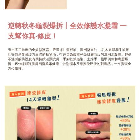
逆轉秋冬龜裂爆拆丨全效修護水凝霜 一
支幫你真·修皮！
身土不二推出的全效修護霜，嚴選海甘藍籽油、澳洲堅果油 、乳木果脂和牛油果
油等自然界修護力最強的植物油，打造專為嚴重乾燥肌膚而設的萬用水凝霜。輕盈
不油膩的防護膜有助持續滋潤皮膚，手腳乾燥龜裂、主婦手，指甲倒刺和嘴唇爆
拆，15分鐘即讓肌膚回復柔嫩健康，告別濕水及摩擦受壓後的刺痛感，一支實現全
方位修護。