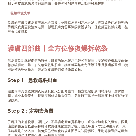
制，使皮膚就像過度鍛煉的繭，失去彈性的厚皮在活動時極易裂開
· 乾燥環境夾擊：
乾燥的空氣加速皮膚表層水分蒸發，並降低皮脂和汗水分泌，導致原先已經較乾的
手腳跟皮膚更缺油水滋潤，影響肌膚角質屏障的保護功能，使皮膚更乾燥痕癢，甚
至會脫皮龜裂
護膚四部曲丨全方位修復爆拆乾裂
當皮膚乾到龜裂疼痛的時候，肌膚的缺水警示已經相當嚴重，要逆轉危機就要由先
急救後護養，第一步先急救乾裂肌膚，接著就要培養每天護理手足肌膚的習慣，從
根源預防乾燥龜裂，讓足跟皮膚時刻保持嫩滑柔軟。
Step 1：急救龜裂出血
選用同時具長效滋潤及抗炎抗菌成分的修護霜，穩定乾裂肌膚同時形成一層保護
膜，減少水分流失，持續深層修復龜裂傷口。急救時可厚塗一層再穿上棉襪加強保
濕效果。
Step 2：定期去角質
手腳跟的皮膚較厚、彈性少，不單讓老廢角質易堆積，還會增加龜裂的機會。因此
適度的去角質也是保持腳部皮膚健康的重要步驟，建議每週1-2次溫和去角質，最
佳時機是在沐浴後，當角質已經軟化時以畫圈手法祛除腳跟、手肘等位置的老廢角
質，有助促進皮膚代謝，保持膚質健康。