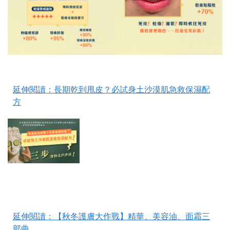
延伸閱讀
：長期乾到甩皮？必試身土沙漠肌急救保濕配
方
延伸閱讀：
【秋冬護膚大作戰】精華、美容油、面霜三
部曲