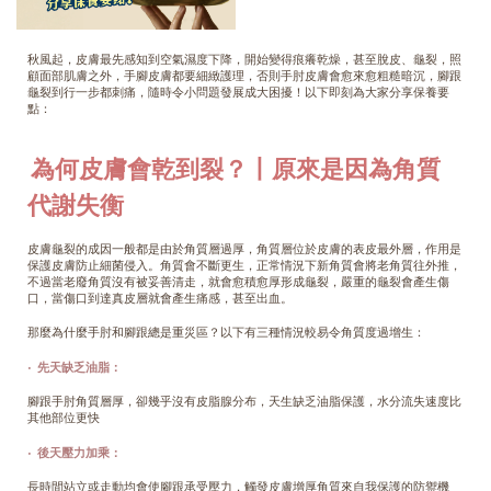
秋風起，皮膚最先感知到空氣濕度下降，開始變得痕癢乾燥，甚至脫皮、龜裂，照
顧面部肌膚之外，手腳皮膚都要細緻護理，否則手肘皮膚會愈來愈粗糙暗沉，腳跟
龜裂到行一步都刺痛，隨時令小問題發展成大困擾！以下即刻為大家分享保養要
點：
為何皮膚會乾到裂？丨原來是因為角質
代謝失衡
皮膚龜裂的成因一般都是由於角質層過厚，角質層位於皮膚的表皮最外層，作用是
保護皮膚防止細菌侵入。角質會不斷更生，正常情況下新角質會將老角質往外推，
不過當老廢角質沒有被妥善清走，就會愈積愈厚形成龜裂，嚴重的龜裂會產生傷
口，當傷口到達真皮層就會產生痛感，甚至出血。
那麼為什麼手肘和腳跟總是重災區？以下有三種情況較易令角質度過增生：
· 先天缺乏油脂：
腳跟手肘角質層厚，卻幾乎沒有皮脂腺分布，天生缺乏油脂保護，水分流失速度比
其他部位更快
· 後天壓力加乘：
長時間站立或走動均會使腳跟承受壓力，觸發皮膚增厚角質來自我保護的防禦機