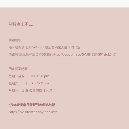
關於身土不二
店鋪地址
油麻地新填地街249 - 253號宏昌商業大廈 21樓D室
(油麻地地鐵站A1出口行5分鐘)
https://goo.gl/maps/5W8H6ZASR1zfoL6h7
門市營業時間
星期二至五 ｜ 1:00 - 8:00 pm
星期六 ｜ 1:00 - 5:00 pm
星期一、日 及 公眾假期 ｜休息
*按此查看每月最新門市營業時間
https://bio.site/standbyland.info