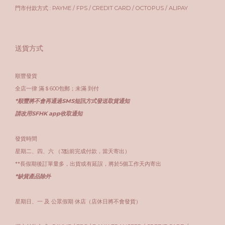
門市付款方式 : PAYME / FPS / CREDIT CARD / OCTOPUS / ALIPAY
送貨方式
順豐發貨
全店一律 滿＄600包郵；未滿 到付
*順豐將不會再通過SMS短訊方式發送取貨通知
請改用SFHK app收取通知
發貨時間
星期二、四、六 （3點前完成付款，當天寄出）
**長假期後訂單量多，出貨或有延誤，將於5個工作天內寄出
*缺貨產品除外
星期日、一 及 公眾假期 休店（店休日將不會發貨）