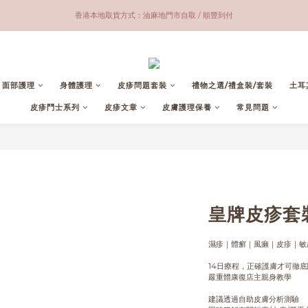
香港本地取貨方式：油麻地門市自取 / 順豐到付
香港本地 滿$600包郵；全球 滿$3500包郵（不包括 美國）
油麻地門市營業時間：Tue - Fri 1-8pm ; Sat 1-5pm
香港本地 滿$600包郵；全球 滿$3500包郵（不包括 美國）
面部護理
身體護理
皮疹問題套裝
禮物之選/禮盒裝/套裝
土耳
皮疹鬥士系列
皮疹文章
皮膚護理保養
常見問題
皇牌皮疹套
濕疹｜體癬｜風癩｜皮疹｜敏
14日療程，正確護膚才可徹
嚴重體康復店主親身教學
建議透過自助皮膚分析測驗