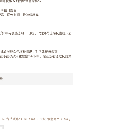
問題皮疹 & 如何點選相應套裝
幫助傷口癒合
霜 - 長效滋潤、最強保護膜
/對薄荷敏感適用（11歲以下/對薄荷涼感反應較大者
作或會發現白色顆粒情況，對功效絕無影響
置小面積試用並觀察24小時， 確認沒有過敏反應才
包郵
t A: 古法硬皂*2 或 300ml支裝 液態皂*1 + 50g