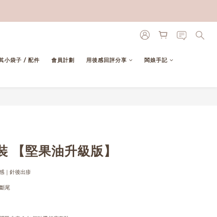
其小袋子 / 配件
會員計劃
用後感回評分享
闆娘手記
立即購買
裝 【堅果油升級版】
感｜針後出疹
底斷尾