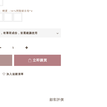
皂
: 輕度 - 10%阿勒坡古皂*2
立即購買
加入追蹤清單
顧客評價