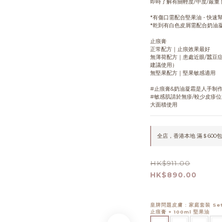
即時了解有關輕度/中度/嚴重 
*有傷口需配合堅果油 - 快速
*乾到有白色皮屑需配合奶油凝
止痕膏
正常配方｜止痕效果最好
無薄荷配方｜患處近眼/蠶豆症
建議使用）
無堅果配方｜堅果敏感適用
#止痕膏&奶油凝霜是人手制
#敏感肌請於無疹/較少皮疹位
大面積使用
全店，香港本地 滿＄600
HK$911.00
HK$890.00
皇牌問題皮膚
: 家庭套裝 Se
止痕膏 + 100ml 堅果油