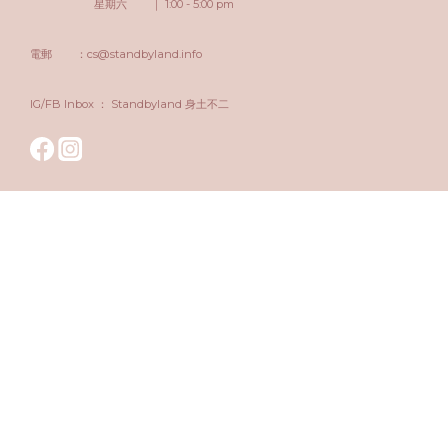
星期六 ｜ 1:00 - 5:00 pm
電郵 ：cs@standbyland.info
IG/FB Inbox ： Standbyland 身土不二
立即購買
$
HKD
繁體中文
Copyright © 2017-2024 | A.O.L Group Limited