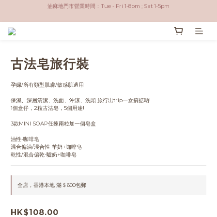
香港本地 滿$600包郵；全球 滿$3500包郵（不包括 美國）
香港本地 滿$600包郵；全球 滿$3500包郵（不包括 美國）
香港本地取貨方式：油麻地門市自取 / 順豐到付
油麻地門市營業時間：Tue - Fri 1-8pm ; Sat 1-5pm
古法皂旅行裝
香港本地 滿$600包郵；全球 滿$3500包郵（不包括 美國）
孕婦/所有類型肌膚/敏感肌適用
保濕、深層清潔、洗面、沖涼、洗頭 旅行出trip一盒搞掂晒! 
1個盒仔，2粒古法皂，5個用途!
3款MINI SOAP任揀兩粒加一個皂盒
油性-咖啡皂
混合偏油/混合性-羊奶+咖啡皂
乾性/混合偏乾-驢奶+咖啡皂
全店，香港本地 滿＄600包郵
HK$108.00