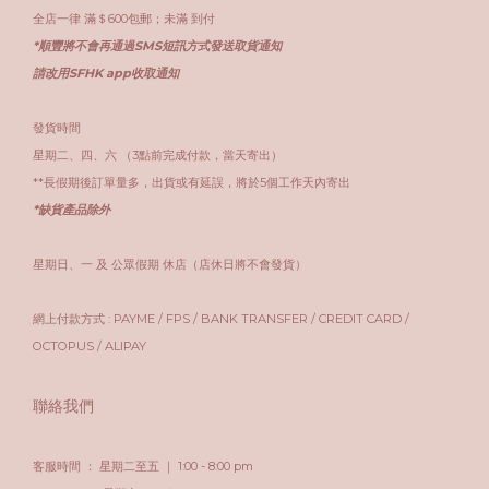
全店一律 滿＄600包郵；未滿 到付
*順豐將不會再通過SMS短訊方式發送取貨通知
請改用SFHK app收取通知
發貨時間
星期二、四、六 （3點前完成付款，當天寄出）
**長假期後訂單量多，出貨或有延誤，將於5個工作天內寄出
*缺貨產品除外
星期日、一 及 公眾假期 休店（店休日將不會發貨）
網上付款方式 : PAYME / FPS / BANK TRANSFER / CREDIT CARD /
OCTOPUS / ALIPAY
聯絡我們
客服時間 ： 星期二至五 ｜ 1:00 - 8:00 pm