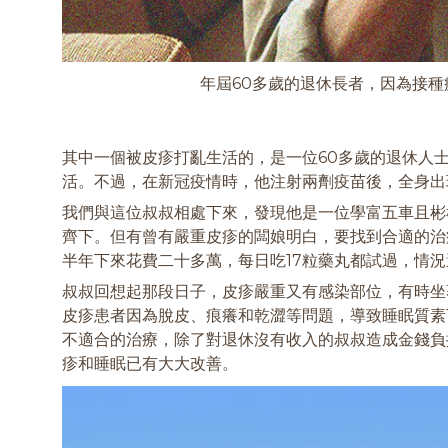
年屆60多歲的退休長者，因為接
其中一個被皮疹打亂生活的，是一位60多歲的退休人
活。不過，在新冠疫情時，他注射兩劑疫苗後，全身出
我們與這位叔叔相處下來，發現他是一位學富五車且彬
齊下。但有曾有嚴重皮疹的闆娘明白，要找到合適的治療
半年下來花費二十多萬，每日吃17粒藥丸都試過，情
叔叔回想起那段日子，皮疹嚴重又有感染部位，有時坐
皮疹患者因為脫皮、痕癢和乾澀等問題，導致睡眠質素
不適合的治療，除了對退休沒有收入的叔叔造成金錢負
疹和睡眠已有大大改善。