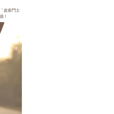
「皮疹鬥士
蹟！