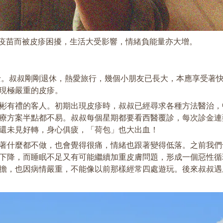
種疫苗而被皮疹困擾，生活大受影響，情緒負能量亦大增。
士。叔叔剛剛退休，熱愛旅行，幾個小朋友已長大，本應享受著
現極嚴重的皮疹。
彬有禮的客人。初期出現皮疹時，叔叔已經尋求各種方法醫治，
方案半點都不易。叔叔每個星期都要看西醫覆診，每次診金連藥$
況還未見好轉，身心俱疲，「荷包」也大出血！
著什麼都不做，也會覺得很痛，情緒也跟著變得低落。之前我們
下降，而睡眠不足又有可能繼續加重皮膚問題，形成一個惡性循
擔，也因病情嚴重，不能像以前那樣經常四處遊玩。後來叔叔遇