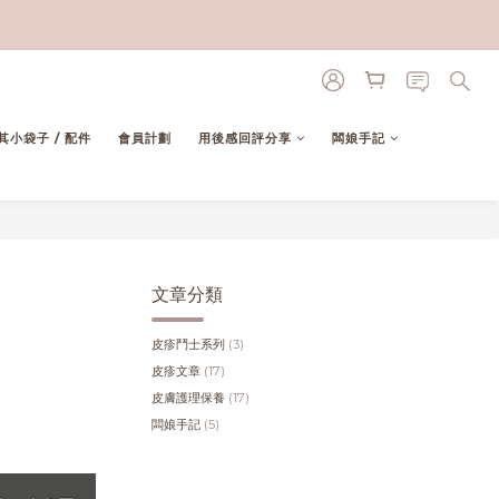
其小袋子 / 配件
會員計劃
用後感回評分享
闆娘手記
文章分類
皮疹鬥士系列
(3)
皮疹文章
(17)
皮膚護理保養
(17)
闆娘手記
(5)