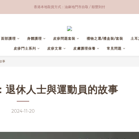
香港本地 滿$600包郵；全球 滿$3500包郵（不包括 美國）
油麻地門市營業時間：Tue - Fri 1-8pm ; Sat 1-5pm
香港本地 滿$600包郵；全球 滿$3500包郵（不包括 美國）
面部護理
身體護理
皮疹問題套裝
禮物之選/禮盒裝/套裝
土耳
皮疹鬥士系列
皮疹文章
皮膚護理保養
常見問題
故事
：退休人士與運動員的故事
2024-11-20